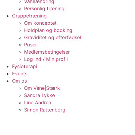
Vaneændring
Videre
Personlig træning
til
Gruppetræning
indhold
Om konceptet
Holdplan og booking
Graviditet og efterfødsel
Priser
Medlemsbetingelser
Log ind / Min profil
Fysioterapi
Events
Om os
Om Vane|Stærk
Sandra Lykke
Line Andrea
Simon Rattenborg