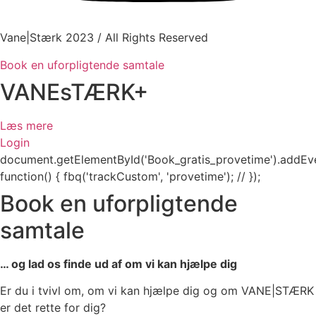
Vane
|
Stærk
2023 / All Rights Reserved
Book en uforpligtende samtale
VANEsTÆRK+
Læs mere
Login
document.getElementById('Book_gratis_provetime').addEvent
function() { fbq('trackCustom', 'provetime'); // });
Book en uforpligtende
samtale
… og lad os finde ud af om vi kan hjælpe dig
Er du i tvivl om, om vi kan hjælpe dig og om VANE|STÆRK
er det rette for dig?