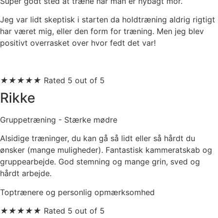
Super godt sted at træne når man er nybagt mor.
Jeg var lidt skeptisk i starten da holdtræning aldrig rigtigt
har været mig, eller den form for træning. Men jeg blev
positivt overrasket over hvor fedt det var!
★
★
★
★
★
Rated 5 out of 5
Rikke
Gruppetræning - Stærke mødre
Alsidige træninger, du kan gå så lidt eller så hårdt du
ønsker (mange muligheder). Fantastisk kammeratskab og
gruppearbejde. God stemning og mange grin, sved og
hårdt arbejde.
Toptrænere og personlig opmærksomhed
★
★
★
★
★
Rated 5 out of 5