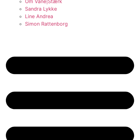
Om Vane|Stærk
Sandra Lykke
Line Andrea
Simon Rattenborg