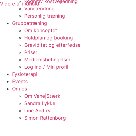
Kognitiv kostvejledning
Videre til indhold
Vaneændring
Personlig træning
Gruppetræning
Om konceptet
Holdplan og booking
Graviditet og efterfødsel
Priser
Medlemsbetingelser
Log ind / Min profil
Fysioterapi
Events
Om os
Om Vane|Stærk
Sandra Lykke
Line Andrea
Simon Rattenborg