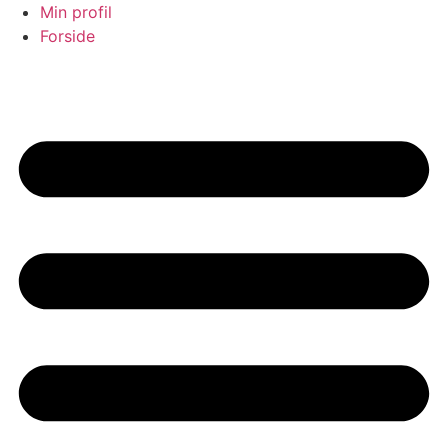
Videre
Min profil
til
Forside
indhold